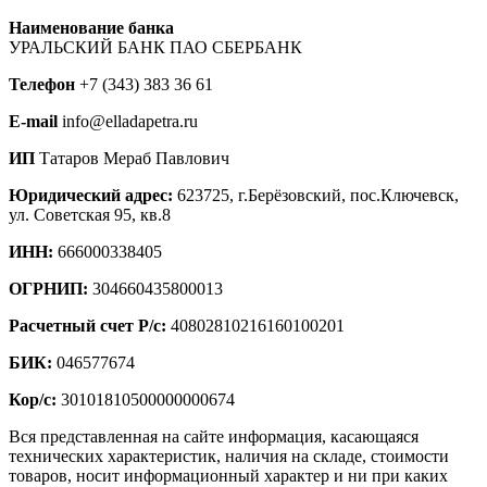
Наименование банка
УРАЛЬСКИЙ БАНК ПАО СБЕРБАНК
Телефон
+7 (343) 383 36 61
E-mail
info@elladapetra.ru
ИП
Татаров Мераб Павлович
Юридический адрес:
623725, г.Берёзовский, пос.Ключевск,
ул. Советская 95, кв.8
ИНН:
666000338405
ОГРНИП:
304660435800013
Расчетный счет Р/с:
40802810216160100201
БИК:
046577674
Кор/с:
30101810500000000674
Вся представленная на сайте информация, касающаяся
технических характеристик, наличия на складе, стоимости
товаров, носит информационный характер и ни при каких