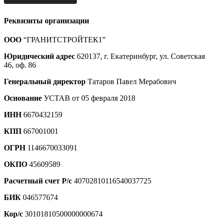
Реквизиты организации
ООО
“ГРАНИТСТРОЙТЕК1”
Юридический адрес
620137, г. Екатеринбург, ул. Советская
46, оф. 86
Генеральный директор
Татаров Павел Мерабович
Основание
УСТАВ от 05 февраля 2018
ИНН
6670432159
КПП
667001001
ОГРН
1146670033091
ОКПО
45609589
Расчетный счет Р/с
40702810116540037725
БИК
046577674
Кор/с
30101810500000000674