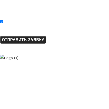
Вес загружаемого файла не должен быть больше 10 МБ. Файл
может быть в одном из следующих форматов: PDF, XLSX, XLS,
DOC, DOCX, TXT, PNG, JPG, JPEG, WEBP, ZIP, RAR.
Нажимая на кнопку «Отправить заявку», я соглашаюсь с
политикой конфиденциальности.
ElladaPetra
- производство
и монтаж изделий
из натурального камня
Клиентам
Каталог
Услуги
Наши работы