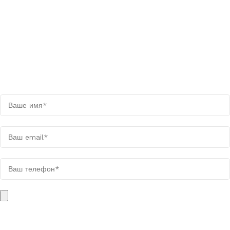
Оставьте заявку на просчёт
Мы свяжемся с вами в течении дня
Поля, отмеченные звёздочкой (*), обязательны для заполнения.