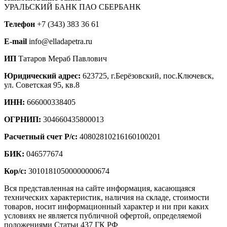
УРАЛЬСКИЙ БАНК ПАО СБЕРБАНК
Телефон
+7 (343) 383 36 61
E-mail
info@elladapetra.ru
ИП
Татаров Мераб Павлович
Юридический адрес:
623725, г.Берёзовский, пос.Ключевск,
ул. Советская 95, кв.8
ИНН:
666000338405
ОГРНИП:
304660435800013
Расчетный счет Р/с:
40802810216160100201
БИК:
046577674
Кор/с:
30101810500000000674
Вся представленная на сайте информация, касающаяся
технических характеристик, наличия на складе, стоимости
товаров, носит информационный характер и ни при каких
условиях не является публичной офертой, определяемой
положениями Статьи 437 ГК РФ