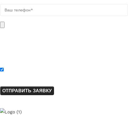
Поля, отмеченные звёздочкой (*), обязательны для заполнения.
Вес загружаемого файла не должен быть больше 10 МБ. Файл
может быть в одном из следующих форматов: PDF, XLSX, XLS,
DOC, DOCX, TXT, PNG, JPG, JPEG, WEBP, ZIP, RAR.
Нажимая на кнопку «Отправить заявку», я соглашаюсь с
политикой конфиденциальности.
ElladaPetra
- производство
и монтаж изделий