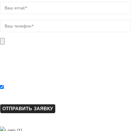
Поля, отмеченные звёздочкой (*), обязательны для заполнения.
Вес загружаемого файла не должен быть больше 10 МБ. Файл
может быть в одном из следующих форматов: PDF, XLSX, XLS,
DOC, DOCX, TXT, PNG, JPG, JPEG, WEBP, ZIP, RAR.
Нажимая на кнопку «Отправить заявку», я соглашаюсь с
политикой конфиденциальности.