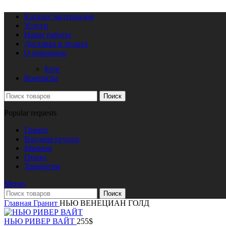
Каталог материалов
Услуги
Наши работы
Доставка и оплата
О компании
Блог
Контакты
Поиск
Popular requests
Гранит
Входная группа
Мрамор
Оникс
Травертин
Меню
Поиск
Главная
Гранит
НЬЮ ВЕНЕЦИАН ГОЛД
НЬЮ РИВЕР ВАЙТ
255
$