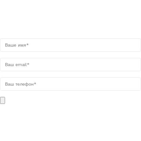
Оставьте заявку на просчёт
Мы свяжемся с вами в течении дня
Поля, отмеченные звёздочкой (*), обязательны для заполнения.
Вес загружаемого файла не должен быть больше 10 МБ. Файл
может быть в одном из следующих форматов: PDF, XLSX, XLS,
DOC, DOCX, TXT, PNG, JPG, JPEG, WEBP, ZIP, RAR.