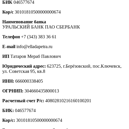
БИК
046577674
Кор/с
30101810500000000674
Наименование банка
УРАЛЬСКИЙ БАНК ПАО СБЕРБАНК
Телефон
+7 (343) 383 36 61
E-mail
info@elladapetra.ru
ИП
Татаров Мераб Павлович
Юридический адрес:
623725, г.Берёзовский, пос.Ключевск,
ул. Советская 95, кв.8
ИНН:
666000338405
ОГРНИП:
304660435800013
Расчетный счет Р/с:
40802810216160100201
БИК:
046577674
Кор/с:
30101810500000000674