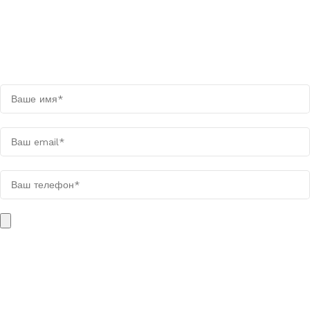
Оставьте заявку на просчёт
Мы свяжемся с вами в течении дня
Поля, отмеченные звёздочкой (*), обязательны для заполнения.
Вес загружаемого файла не должен быть больше 10 МБ. Файл
может быть в одном из следующих форматов: PDF, XLSX, XLS,
DOC, DOCX, TXT, PNG, JPG, JPEG, WEBP, ZIP, RAR.