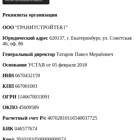
Реквизиты организации
ООО
“ГРАНИТСТРОЙТЕК1”
Юридический адрес
620137, г. Екатеринбург, ул. Советская
46, оф. 86
Генеральный директор
Татаров Павел Мерабович
Основание
УСТАВ от 05 февраля 2018
ИНН
6670432159
КПП
667001001
ОГРН
1146670033091
ОКПО
45609589
Расчетный счет Р/с
40702810116540037725
БИК
046577674
Кор/с
30101810500000000674