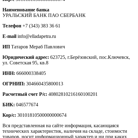
Наименование банка
УРАЛЬСКИЙ БАНК ПАО СБЕРБАНК
Телефон
+7 (343) 383 36 61
E-mail
info@elladapetra.ru
ИП
Татаров Мераб Павлович
Юридический адрес:
623725, г.Берёзовский, пос.Ключевск,
ул. Советская 95, кв.8
ИНН:
666000338405
ОГРНИП:
304660435800013
Расчетный счет Р/с:
40802810216160100201
БИК:
046577674
Кор/с:
30101810500000000674
Вся представленная на сайте информация, касающаяся
технических характеристик, наличия на складе, стоимости
товаров, носит информационный характер и ни при каких