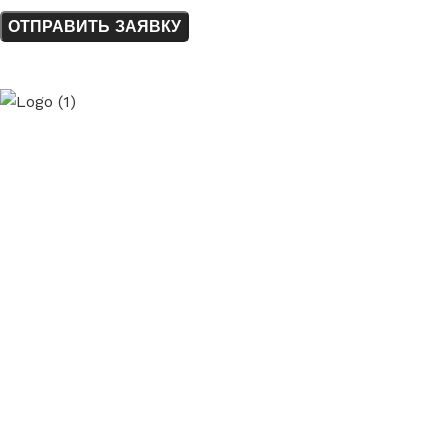
ElladaPetra
- производство
и монтаж изделий
из натурального камня
Клиентам
Каталог
Услуги
Наши работы
О нас
Контакты
Полезные ссылки
Доставка и оплата