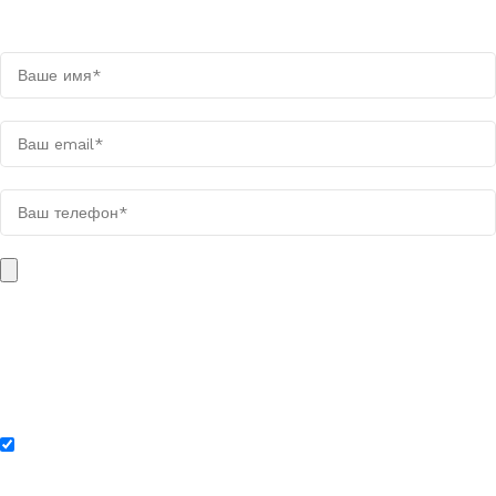
Мы свяжемся с вами в течении дня
Поля, отмеченные звёздочкой (*), обязательны для заполнения.
Вес загружаемого файла не должен быть больше 10 МБ. Файл
может быть в одном из следующих форматов: PDF, XLSX, XLS,
DOC, DOCX, TXT, PNG, JPG, JPEG, WEBP, ZIP, RAR.
Нажимая на кнопку «Отправить заявку», я соглашаюсь с
политикой конфиденциальности.