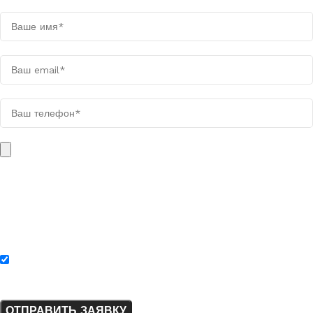
Мы свяжемся с вами в течении дня
Поля, отмеченные звёздочкой (*), обязательны для заполнения.
Вес загружаемого файла не должен быть больше 10 МБ. Файл
может быть в одном из следующих форматов: PDF, XLSX, XLS,
DOC, DOCX, TXT, PNG, JPG, JPEG, WEBP, ZIP, RAR.
Нажимая на кнопку «Отправить заявку», я соглашаюсь с
политикой конфиденциальности.