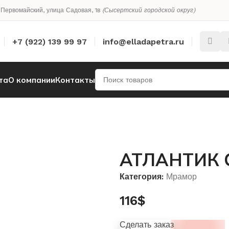
. Первомайский, улица Садовая, 1в
(Сысертский городской округ)
+7 (922) 139 99 97
info@elladapetra.ru
та
О компании
Контакты
АТЛАНТИК 
Категория:
Мрамор
116
$
Сделать заказ