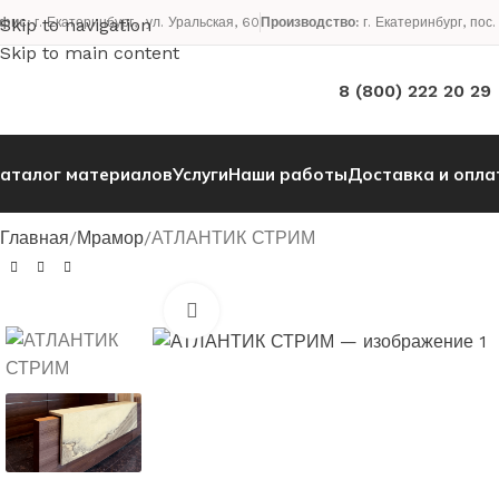
фис:
Skip to navigation
г. Екатеринбург, ул. Уральская, 60
Производство:
г. Екатеринбург, пос
Skip to main content
8 (800) 222 20 29
аталог материалов
Услуги
Наши работы
Доставка и опла
Главная
Мрамор
АТЛАНТИК СТРИМ
Нажмите, чтобы увеличить