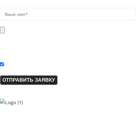
Мы свяжемся с вами в течении дня
Поля, отмеченные звёздочкой (*), обязательны для заполнения.
DOCX, TXT, PNG, JPG, JPEG, WEBP, ZIP, RAR.
Нажимая на кнопку «Отправить заявку», я соглашаюсь с
полит
ElladaPetra
- производство
и монтаж изделий
из натурального камня